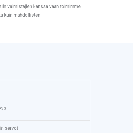
ksiin valmistajien kanssa vaan toimimme
ta kuin mahdollisten
oss
in servot