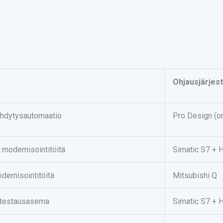
Ohjausjärjes
ähdytysautomaatio
Pro Design (o
 modernisointitöitä
Simatic S7 + 
dernisointitöitä
Mitsubishi Q
 testausasema
Simatic S7 + 