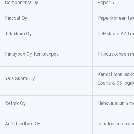
Componenta Oy
Röper 6
Fincoat Oy
Paperikoneen tel
Teknikum Oy
Letkukone K20 mo
Finlayson Oy, Kankaanpää
Tikkauskoneen m
Kemial. lann. sä
Yara Suomi Oy
Eberle & S5 logiik
Refrak Oy
Hehkutusuunin mo
Antti Lindfors Oy
Juuston suolaamo