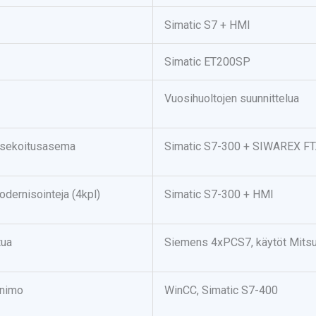
Simatic S7 + HMI
Simatic ET200SP
Vuosihuoltojen suunnittelua
insekoitusasema
Simatic S7-300 + SIWAREX FT
dernisointeja (4kpl)
Simatic S7-300 + HMI
tua
Siemens 4xPCS7, käytöt Mitsu
animo
WinCC, Simatic S7-400