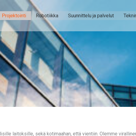
Projektointi
Robotiikka
Suunnittelu ja palvelut
Tekni
isille laitoksille, sekä kotimaahan, että vientiin. Olemme virallin