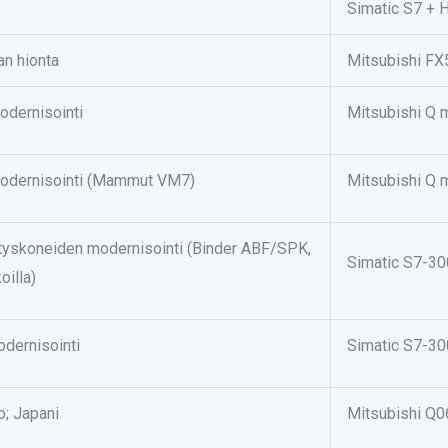
Simatic S7 + 
an hionta
Mitsubishi F
dernisointi
Mitsubishi Q 
odernisointi (Mammut VM7)
Mitsubishi Q 
kityskoneiden modernisointi (Binder ABF/SPK,
Simatic S7-30
oilla)
dernisointi
Simatic S7-30
; Japani
Mitsubishi Q