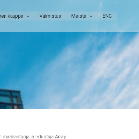
nen kauppa
Valmistus
Meistä
ENG
en maahantuoja ja edustaja Array