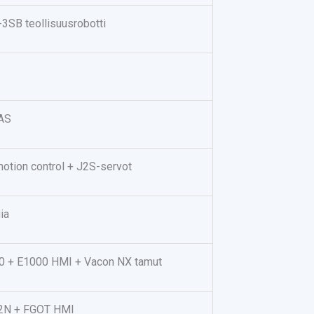
3SB teollisuusrobotti
2AS
motion control + J2S-servot
ia
0 + E1000 HMI + Vacon NX tamut
X2N + FGOT HMI