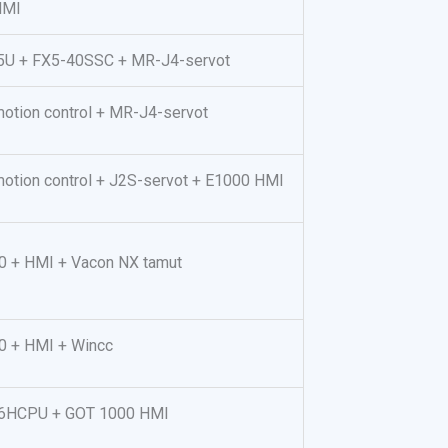
HMI
X5U + FX5-40SSC + MR-J4-servot
motion control + MR-J4-servot
motion control + J2S-servot + E1000 HMI
0 + HMI + Vacon NX tamut
0 + HMI + Wincc
06HCPU + GOT 1000 HMI