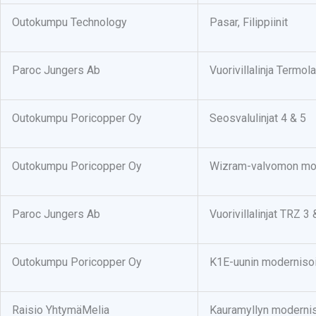
Outokumpu Technology
Pasar, Filippiinit
Paroc Jungers Ab
Vuorivillalinja Termol
Outokumpu Poricopper Oy
Seosvalulinjat 4 & 5
Outokumpu Poricopper Oy
Wizram-valvomon mod
Paroc Jungers Ab
Vuorivillalinjat TRZ 3 
Outokumpu Poricopper Oy
K1E-uunin modernisoi
Raisio YhtymäMelia
Kauramyllyn modernis