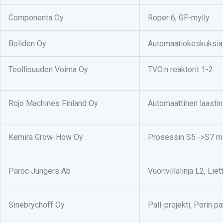
Componenta Oy
Röper 6, GF-mylly
Boliden Oy
Automaatiokeskuksia
Teollisuuden Voima Oy
TVO:n reaktorit 1-2
Rojo Machines Finland Oy
Automaattinen laast
Kemira Grow-How Oy
Prosessin S5 ->S7 mo
Paroc Jungers Ab
Vuorivillalinja L2, Liet
Sinebrychoff Oy
Pall-projekti, Porin p