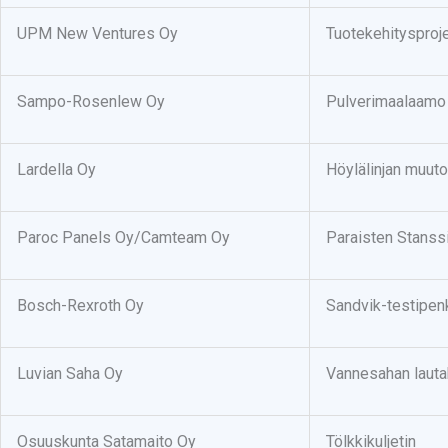
UPM New Ventures Oy
Tuotekehitysproje
Sampo-Rosenlew Oy
Pulverimaalaamo
Lardella Oy
Höylälinjan muut
Paroc Panels Oy/Camteam Oy
Paraisten Stanss
Bosch-Rexroth Oy
Sandvik-testipenk
Luvian Saha Oy
Vannesahan lauta
Osuuskunta Satamaito Oy
Tölkkikuljetin