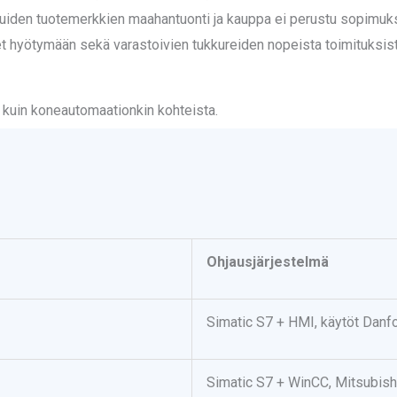
. Muiden tuotemerkkien maahantuonti ja kauppa ei perustu sopimu
et hyötymään sekä varastoivien tukkureiden nopeista toimituksis
 kuin koneautomaationkin kohteista.
Ohjausjärjestelmä
Simatic S7 + HMI, käytöt Danf
Simatic S7 + WinCC, Mitsubish