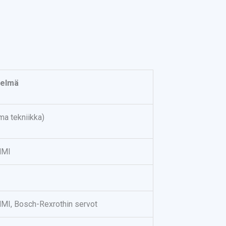
telmä
ma tekniikka)
HMI
HMI, Bosch-Rexrothin servot