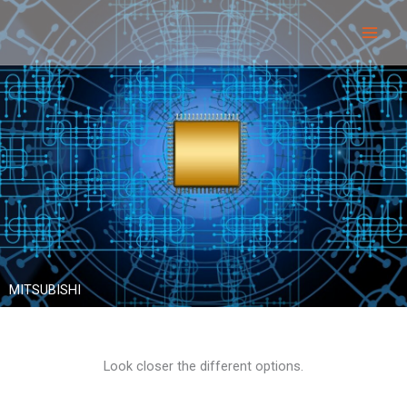
Siirry
sisältöön
MITSUBISHI
Look closer the different options.