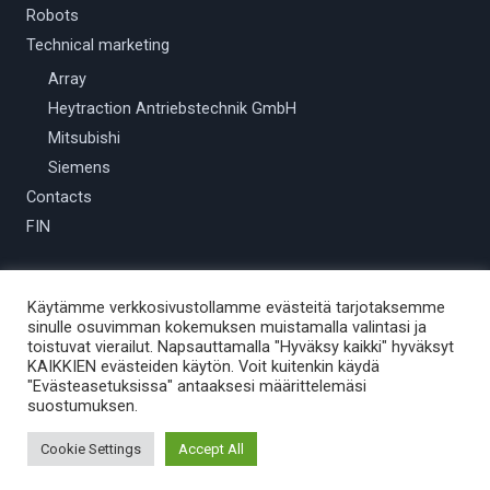
Robots
Technical marketing
Array
Heytraction Antriebstechnik GmbH
Mitsubishi
Siemens
Contacts
FIN
Käytämme verkkosivustollamme evästeitä tarjotaksemme
sinulle osuvimman kokemuksen muistamalla valintasi ja
toistuvat vierailut. Napsauttamalla "Hyväksy kaikki" hyväksyt
KAIKKIEN evästeiden käytön. Voit kuitenkin käydä
Copyright © 2026 Provendor Oy
"Evästeasetuksissa" antaaksesi määrittelemäsi
suostumuksen.
Powered by Provendor Oy
Cookie Settings
Accept All