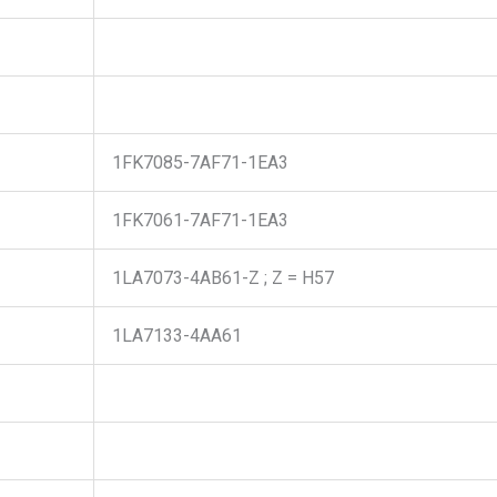
1FK7085-7AF71-1EA3
1FK7061-7AF71-1EA3
1LA7073-4AB61-Z ; Z = H57
1LA7133-4AA61