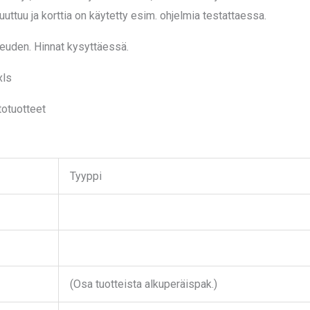
uttuu ja korttia on käytetty esim. ohjelmia testattaessa.
euden. Hinnat kysyttäessä.
xls
totuotteet
Tyyppi
(Osa tuotteista alkuperäispak.)