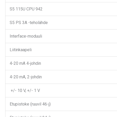
S5 115U CPU 942
S5 PS 3A -teholähde
Interface-moduuli
Liitinkaapeli
4-20 mA 4-johdin
4-20 mA, 2-johdin
+/- 10 V, +/- 1 V
Etupistoke (ruuvil 46-j)