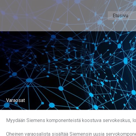
Siirry
sisältöön
Etusivu
Varaosat
Myydään Siemens komponenteistä koostuva servokeskus, logiik
Oheinen varaosalista sisältää Siemensin uusia servokomponent