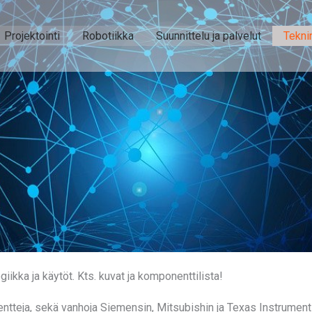
Projektointi
Robotiikka
Suunnittelu ja palvelut
Tekni
ka ja käytöt. Kts. kuvat ja komponenttilista!
teja, sekä vanhoja Siemensin, Mitsubishin ja Texas Instrumentsin