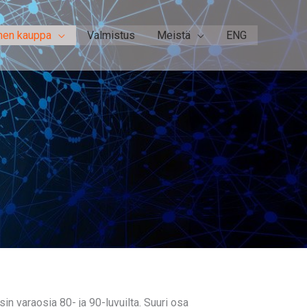
nen kauppa
Valmistus
Meistä
ENG
 varaosia 80- ja 90-luvuilta. Suuri osa