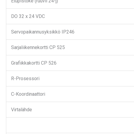
Etupistoke (ruuvil 24-j)
DO 32 x 24 VDC
Servopaikannusyksikkö IP246
Sarjaliikennekortti CP 525
Grafiikkakortti CP 526
R-Prosessori
C-Koordinaattori
Virtalähde