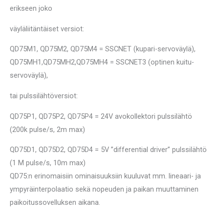
erikseen joko
väyläliitäntäiset versiot:
QD75M1, QD75M2, QD75M4 = SSCNET (kupari-servoväylä),
QD75MH1,QD75MH2,QD75MH4 = SSCNET3 (optinen kuitu-
servoväylä),
tai pulssilähtöversiot:
QD75P1, QD75P2, QD75P4 = 24V avokollektori pulssilähtö
(200k pulse/s, 2m max)
QD75D1, QD75D2, QD75D4 = 5V ”differential driver” pulssilähtö
(1 M pulse/s, 10m max)
QD75:n erinomaisiin ominaisuuksiin kuuluvat mm. lineaari- ja
ympyräinterpolaatio sekä nopeuden ja paikan muuttaminen
paikoitussovelluksen aikana.