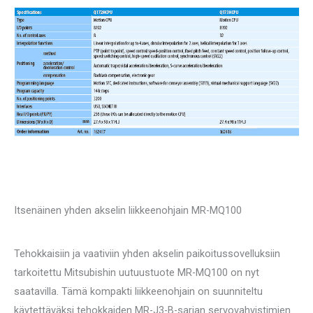
Itsenäinen yhden akselin liikkeenohjain MR-MQ100
Tehokkaisiin ja vaativiin yhden akselin paikoitussovelluksiin
tarkoitettu Mitsubishin uutuustuote MR-MQ100 on nyt
saatavilla. Tämä kompakti liikkeenohjain on suunniteltu
käytettäväksi tehokkaiden MR-J3-B-sarjan servovahvistimien