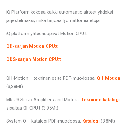
iQ Platform kokoaa kaikki automaatiolaitteet yhdeksi
järjestelmäksi, mikä tarjoaa lyömättömiä etuja.
iQ platform yhteensopivat Motion CPU:t
QD-sarjan Motion CPU:t
QDS-sarjan Motion CPU:t
QH-Motion – tekninen esite PDF-muodossa.
QH-Motion
(3,38Mt)
MR-J3 Servo Amplifiers and Motors.
Tekninen katalogi
,
sisältää QHCPU:t
(3,95Mt)
System Q – katalogi PDF-muodossa.
Katalogi
(3,8Mt)