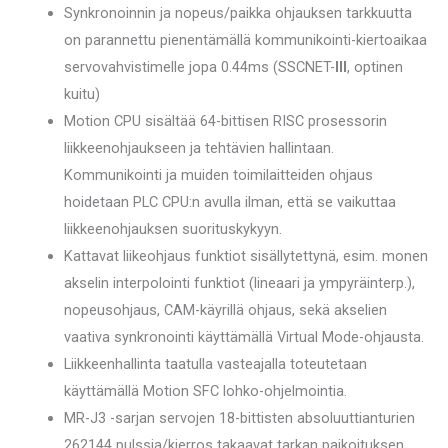
Synkronoinnin ja nopeus/paikka ohjauksen tarkkuutta
on parannettu pienentämällä kommunikointi-kiertoaikaa
servovahvistimelle jopa 0.44ms (SSCNET-
III
, optinen
kuitu)
Motion CPU sisältää 64-bittisen RISC prosessorin
liikkeenohjaukseen ja tehtävien hallintaan.
Kommunikointi ja muiden toimilaitteiden ohjaus
hoidetaan PLC CPU:n avulla ilman, että se vaikuttaa
liikkeenohjauksen suorituskykyyn.
Kattavat liikeohjaus funktiot sisällytettynä, esim. monen
akselin interpolointi funktiot (lineaari ja ympyräinterp.),
nopeusohjaus, CAM-käyrillä ohjaus, sekä akselien
vaativa synkronointi käyttämällä Virtual Mode-ohjausta.
Liikkeenhallinta taatulla vasteajalla toteutetaan
käyttämällä Motion SFC lohko-ohjelmointia.
MR-J3 -sarjan servojen 18-bittisten absoluuttianturien
262144 pulssia/kierros takaavat tarkan paikoituksen.