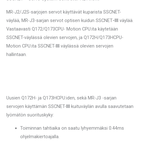
MR-J2/J2S-sarjojen servot käyttävät kuparista SSCNET-
väylää, MR-J3-sarjan servot optisen kuidun SSCNET
-III
väylää.
Vastaavasti Q172/Q173CPU- Motion CPU:ita käytetään
SSCNET-väylässä olevien servojen, ja
Q172H/Q173HCPU-
Motion CPU:ita SSCNET-
III
väylässä olevien servojen
hallintaan.
Uusien Q172H- ja Q173HCPU:iden, sekä MR-J3 -sarjan
servojen käyttämän SSCNET-
III
kuituväylän
avulla saavutetaan
lyömätön suorituskyky:
Toiminnan tahtiaika on saatu lyhyemmäksi 0.44ms
ohjelmakiertoajalla.