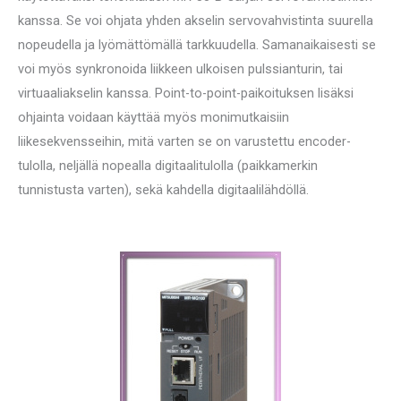
kanssa. Se voi ohjata yhden akselin servovahvistinta suurella
nopeudella ja lyömättömällä tarkkuudella. Samanaikaisesti se
voi myös synkronoida liikkeen ulkoisen pulssianturin, tai
virtuaaliakselin kanssa. Point-to-point-paikoituksen lisäksi
ohjainta voidaan käyttää myös monimutkaisiin
liikesekvensseihin, mitä varten se on varustettu encoder-
tulolla, neljällä nopealla digitaalitulolla (paikkamerkin
tunnistusta varten), sekä kahdella digitaalilähdöllä.