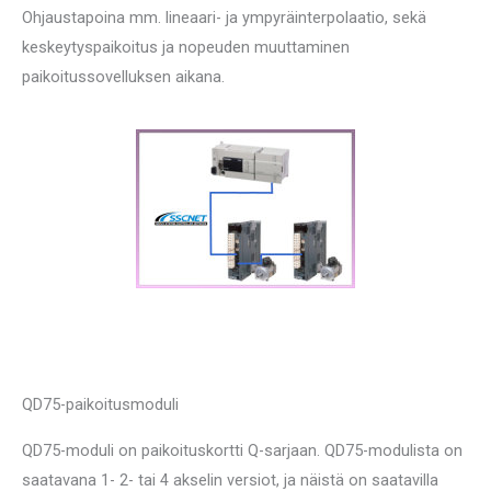
Ohjaustapoina mm. lineaari- ja ympyräinterpolaatio, sekä
keskeytyspaikoitus ja nopeuden muuttaminen
paikoitussovelluksen aikana.
QD75-paikoitusmoduli
QD75-moduli on paikoituskortti Q-sarjaan. QD75-modulista on
saatavana 1- 2- tai 4 akselin versiot, ja näistä on saatavilla