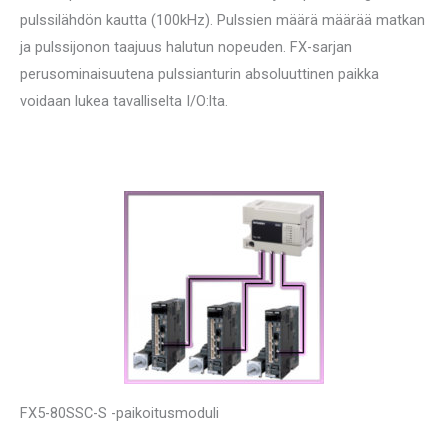
pulssilähdön kautta (100kHz). Pulssien määrä määrää matkan
ja pulssijonon taajuus halutun nopeuden. FX-sarjan
perusominaisuutena pulssianturin absoluuttinen paikka
voidaan lukea tavalliselta I/O:lta.
FX5-80SSC-S -paikoitusmoduli