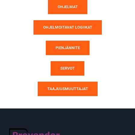
OHJELMAT
OHJELMOITAVAT LOGIIKAT
PIENJÄNNITE
SERVOT
TAAJUUSMUUTTAJAT