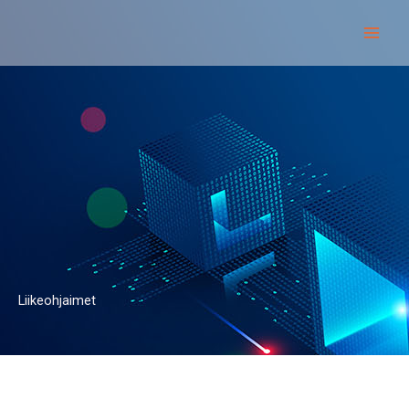
Siirry
sisältöön
Liikeohjaimet