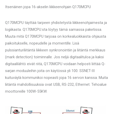
Itsenäinen jopa 16-akselin liikkeenohjain Q170MCPU
Q170MCPU täyttää tarpeen yhdistetystä liikkeenohjaimesta ja
logiikasta. Q170MCPU:sta löytyy tämä samassa paketissa.
Muuta mitä Q170MCPU tarjoaa on korkealuokkaista ohjausta
paikoitukselle, nopeudelle ja momentille. Lisä
pulssianturiliitäntä liikkeen synkronointiin ja liitäntä merkkaus
(mark detection) toiminnalle. Jos neljä digitaalituloa ja kaksi
digitaalilähtö eivät riitä, Q170MCPU voidaan helposti liittää Q-
sarjan moduuleihin joita on käytössä yli 100. SSNET-III
kuituväylä kommunikoi nopeasti jopa 16 servon kanssa. Muita
liitäntä mahdollisuuksia ovat USB, RS-232, Ethernet. Tehoalue
moottoreille 100W-55KW.