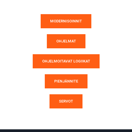
MODERNISOINNIT
OHJELMAT
OHJELMOITAVAT LOGIIKAT
PIENJÄNNITE
SERVOT