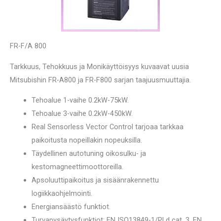
FR-F/A 800
Tarkkuus, Tehokkuus ja Monikäyttöisyys kuvaavat uusia
Mitsubishin FR-A800 ja FR-F800 sarjan taajuusmuuttajia.
Tehoalue 1-vaihe 0.2kW-75kW.
Tehoalue 3-vaihe 0.2kW-450kW.
Real Sensorless Vector Control tarjoaa tarkkaa
paikoitusta nopeillakin nopeuksilla.
Täydellinen autotuning oikosulku- ja
kestomagneettimoottoreilla.
Apsoluuttipaikoitus ja sisäänrakennettu
logiikkaohjelmointi.
Energiansäästö funktiot.
Turvapysäytysfunktiot: EN ISO13849-1/PLd cat. 3, EN