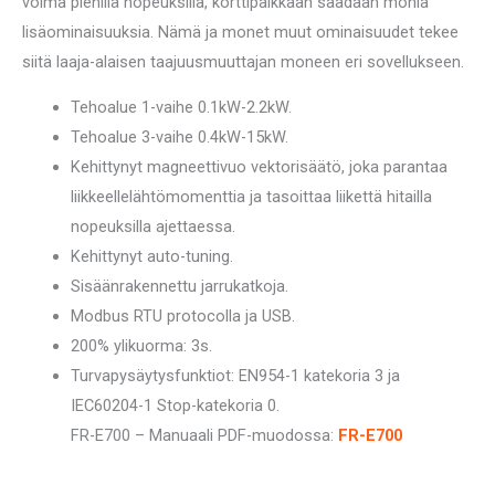
voima pienillä nopeuksilla, korttipaikkaan saadaan monia
lisäominaisuuksia. Nämä ja monet muut ominaisuudet tekee
siitä laaja-alaisen taajuusmuuttajan moneen eri sovellukseen.
Tehoalue 1-vaihe 0.1kW-2.2kW.
Tehoalue 3-vaihe 0.4kW-15kW.
Kehittynyt magneettivuo vektorisäätö, joka parantaa
liikkeellelähtömomenttia ja tasoittaa liikettä hitailla
nopeuksilla ajettaessa.
Kehittynyt auto-tuning.
Sisäänrakennettu jarrukatkoja.
Modbus RTU protocolla ja USB.
200% ylikuorma: 3s.
Turvapysäytysfunktiot: EN954-1 katekoria 3 ja
IEC60204-1 Stop-katekoria 0.
FR-E700 – Manuaali PDF-muodossa:
FR-E700